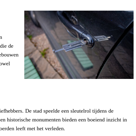
n
die de
gebouwen
zowel
fhebbers. De stad speelde een sleutelrol tijdens de
en historische monumenten bieden een boeiend inzicht in
oerden leeft met het verleden.